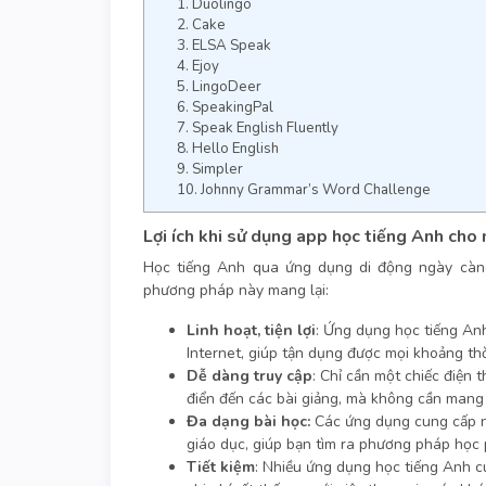
1. Duolingo
2. Cake
3. ELSA Speak
4. Ejoy
5. LingoDeer
6. SpeakingPal
7. Speak English Fluently
8. Hello English
9. Simpler
10. Johnny Grammar’s Word Challenge
Lợi ích khi sử dụng app học tiếng Anh cho
Học tiếng Anh qua ứng dụng di động ngày càng
phương pháp này mang lại:
Linh hoạt, tiện lợi
: Ứng dụng học tiếng Anh
Internet, giúp tận dụng được mọi khoảng thờ
Dễ dàng truy cập
: Chỉ cần một chiếc điện t
điển đến các bài giảng, mà không cần mang 
Đa dạng bài học:
Các ứng dụng cung cấp nhi
giáo dục, giúp bạn tìm ra phương pháp học 
Tiết kiệm
: Nhiều ứng dụng học tiếng Anh c