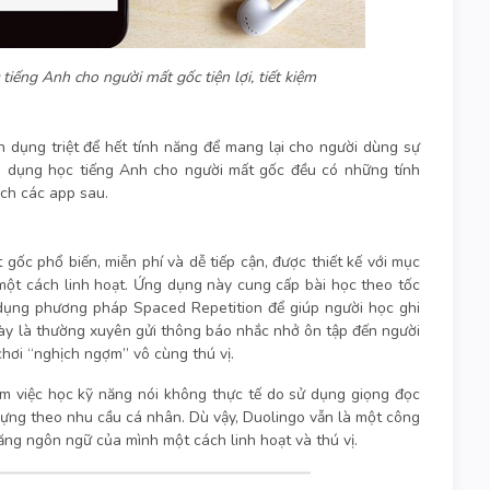
tiếng Anh cho người mất gốc tiện lợi, tiết kiệm
n dụng triệt để hết tính năng để mang lại cho người dùng sự
ng dụng học tiếng Anh cho người mất gốc đều có những tính
ách các app sau.
gốc phổ biến, miễn phí và dễ tiếp cận, được thiết kế với mục
một cách linh hoạt. Ứng dụng này cung cấp bài học theo tốc
 dụng phương pháp Spaced Repetition để giúp người học ghi
này là thường xuyên gửi thông báo nhắc nhở ôn tập đến người
chơi “nghịch ngợm” vô cùng thú vị.
 việc học kỹ năng nói không thực tế do sử dụng giọng đọc
vựng theo nhu cầu cá nhân. Dù vậy, Duolingo vẫn là một công
năng ngôn ngữ của mình một cách linh hoạt và thú vị.