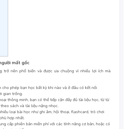
 người mất gốc
 trở nên phổ biến và được ưa chuộng vì nhiều lợi ích mà
 cho phép bạn học bất kỳ khi nào và ở đâu có kết nối
i gian trống.
hoại thông minh, bạn có thể tiếp cận đầy đủ tài liệu học, từ từ
theo sách và tài liệu nặng nhọc.
ều loại bài học như ghi âm, hội thoại, flashcard, trò chơi
phù hợp nhất.
ung cấp phiên bản miễn phí với các tính năng cơ bản, hoặc có