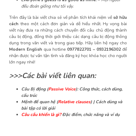
đều đoán giống như tôi vậy.
Trên đây là bài viết chia sẻ về phân tích khái niệm về
sở hữu
cách
theo một cách đơn giản và dễ hiểu nhất. Hy vọng bài
viết này đưa ra những cách chuyển đổi câu chủ động thành
câu bị động, đồng thời giới thiệu các dạng câu bị động thông
dụng trong văn viết và trong giao tiếp. Hãy liên hệ ngay cho
Modern English
qua hotline
0977822701 – 0932196302
để
nhận được tư vấn tận tình và đăng ký học
khóa học cho người
lớn
ngay nhé
!
>>>Các bài viết liên quan:
Câu Bị động (
Passive Voice
): Công thức, cách dùng,
cấu trúc
Mệnh đề quan hệ (
Relative clauses
) | Cách dùng và
bài tập có lời giải
Câu cầu khiến là gì?
Đặc điểm, chức năng và ví dụ