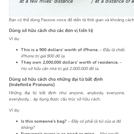
Bạn có thể dùng Passive voice để diễn tả thời gian và khoảng các
Dùng sở hữu cách cho các đơn vị tiền tệ
Ví dụ:
This is a 900 dollars’ worth of iPhone.
–
Đây là chiếc
iPhone trị giá 900 đô la.
They own 2,000,000 dollars’ worth of residence.
–
Họ sở hữu căn nhà trị giá 2.000.000 đô la.
Dùng sở hữu cách cho những đại từ bất định
(Indefinite Pronouns)
Những đại từ bất định như anyone, anybody, everyone,
everybody,… áp dụng được cấu trúc sở hữu cách.
Ví dụ:
Is this someone’s bag?
–
Đây có phải là túi của ai đó
không?
Everyone’s guess is as good as mine.
–
Mọi người