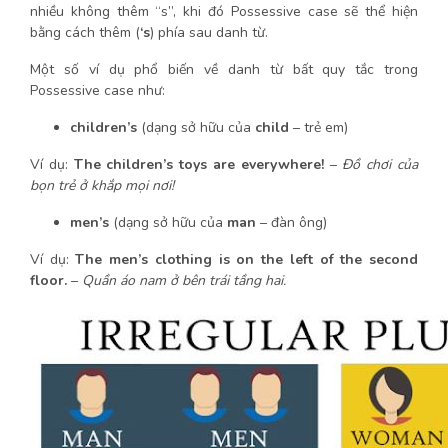
nhiều không thêm “s”, khi đó Possessive case sẽ thể hiện
bằng cách thêm (
‘s
) phía sau danh từ.
Một số ví dụ phổ biến về danh từ bất quy tắc trong
Possessive case như:
children’s
(dạng sở hữu của
child
– trẻ em)
Ví dụ:
The children’s toys are everywhere!
–
Đồ chơi của
bọn trẻ ở khắp mọi nơi!
men’s
(dạng sở hữu của
man
– đàn ông)
Ví dụ:
The men’s clothing is on the left of the second
floor.
–
Quần áo nam ở bên trái tầng hai.