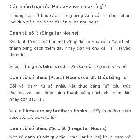
Các phân loại của Possessive case là gì?
Trường hợp sở hữu cách trong tiếng Anh có thể được phân
loại dựa trên loại danh từ liên quan như sau :
Danh từ số ít (Singular Nouns)
Khi danh từ số ít sở hữu một vật gì đó, sở hữu cách được hình
thành bằng cách thêm dấu nháy đơn và chữ cái “s” (
‘s
) vào
danh từ.
Ví dụ:
The
girl’s
bike is red.
–
Xe đạp của cô gái có màu đỏ.
Danh từ số nhiều (Plural Nouns) có kết thúc bằng “s”
Đối với danh từ số nhiều kết thúc bằng “s”, cấu trúc
Possessive case được hình thành bằng cách chỉ thêm dấu
nháy đơn sau “s”.
Ví dụ:
These are my brothers’ books.
–
Đây là những cuốn
sách của các anh trai tôi.
Danh từ số nhiều đặc biệt (Irregular Nouns)
Một số danh từ bất quy tắc (Irregular Nouns) khi ở dạng số