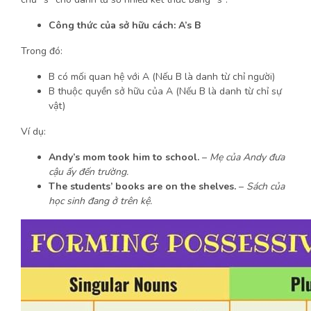
Công thức của sở hữu cách:
A’s B
Trong đó:
B có mối quan hệ với A (Nếu B là danh từ chỉ người)
B thuộc quyền sở hữu của A (Nếu B là danh từ chỉ sự
vật)
Ví dụ:
Andy’s mom took him to school.
–
Mẹ của Andy đưa
cậu ấy đến trường.
The
students’ books
are on the shelves.
–
Sách của
học sinh đang ở trên kệ.