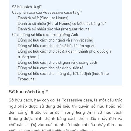
Sở hữu cách là gì?
Các phân loại của Possessive case là gì?
Danh từ số ít (Singular Nouns)
Danh từ số nhiều (Plural Nouns) có kết thúc bằng “s”
Danh từ số nhiều đặc biệt (Irregular Nouns)
Cách dùng sở hữu cách trong tiếng Anh
Dùng sở hữu cách cho người và sinh vật sống
Dùng sở hữu cách cho chủ sở hữu là tên người
Dùng sở hữu cách cho các địa danh (thành phố, quốc gia,
trường học…)
Dùng sở hữu cách cho thời gian và khoảng cách
Dùng sở hữu cách cho các đơn vị tiền tệ
Dùng sở hữu cách cho những đại từ bất định (Indefinite
Pronouns)
Sở hữu cách là gì?
Sở hữu cách, hay còn gọi là Possessive case, là một cấu trúc
ngữ pháp được sử dụng để biểu thị quyền sở hữu hoặc nói
đến cái gì thuộc về ai đó. Trong tiếng Anh, sở hữu cách
thường được hình thành bằng cách thêm dấu nháy đơn và
chữ cái “s” (
‘s
) vào cuối danh từ hoặc chỉ dấu nháy đơn sau
chữ “s” cho danh từ số nhiều kết thúc bằng “s”.