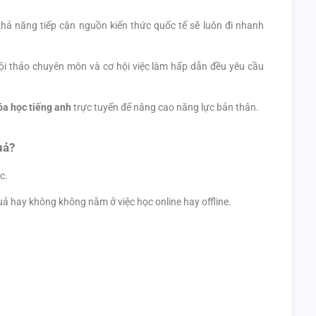
khả năng tiếp cận nguồn kiến thức quốc tế sẽ luôn đi nhanh
hội thảo chuyên môn và cơ hội việc làm hấp dẫn đều yêu cầu
óa học tiếng anh
trực tuyến để nâng cao năng lực bản thân.
uả?
c.
uả hay không không nằm ở việc học online hay offline.