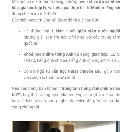
Mỗi nơi có điểm mạnh riêng, nhưng nếu xét về
độ cá nhân
hóa
,
giá học hợp lý
, và
hiệu quả thực tế
, thì
Modern English
đang chiếm ưu thế rõ rệt.
Đặc biệt, Modern English được đánh giá cao bởi:
Hệ thống lớp
1 kèm 1 với giáo viên nước ngoài
nhưng giá lại
mềm hơn nhiều
so với các trung tâm
quốc tế.
Khoá học online tiếng Anh
đa dạng: giao tiếp, IELTS,
TOEIC, tiếng Anh cho bé, tiếng Anh cho người đi làm…
Có đội ngũ
tư vấn học thuật chuyên sâu
, giúp học
viên chọn lộ trình tối ưu nhất.
Nếu bạn đang băn khoăn
“trung tâm tiếng Anh online nào
tốt?”
, hãy thử trải nghiệm Modern English một lần – có thể
bạn sẽ hiểu vì sao hàng nghìn học viên đã gắn bó lâu dài
cùng chúng tôi.