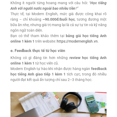
Không ít người từng hoang mang với câu hỏi:
“
Học tiếng
Anh với người nước ngoài bao nhiêu tiền
?”
Thực tế, tại Modern English, mức giá được công khai rõ
ràng – chỉ khoảng
~90.000đ/buổi học
, tương đương một
bữa ăn nhẹ, nhưng giá trị mang lại là cả sự tự tin và kỹ năng
ngôn ngữ toàn diện.
Bạn có thể tham khảo thêm tại
bảng giá học tiếng Anh
online 1 kèm 1
trên website:
https://modernenglish.vn
.
e. Feedback thực tế từ học viên
Không có gì đáng tin hơn những
review học tiếng Anh
online 1 kèm 1
từ học viên cũ.
Modern English tự hào khi nhận được hàng ngàn
feedback
học tiếng Anh giao tiếp 1 kèm 1
tích cực, trong đó nhiều
người đạt kết quả ấn tượng chỉ sau 2–3 tháng học.