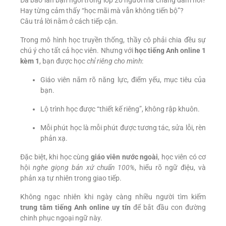
Hay từng cảm thấy “học mãi mà vẫn không tiến bộ”?
Câu trả lời nằm ở cách tiếp cận.
Trong mô hình học truyền thống, thầy cô phải chia đều sự
chú ý cho tất cả học viên. Nhưng với
học tiếng Anh online 1
kèm 1
, bạn được học
chỉ riêng cho mình
:
Giáo viên nắm rõ năng lực, điểm yếu, mục tiêu của
bạn.
Lộ trình học được “thiết kế riêng”, không rập khuôn.
Mỗi phút học là mỗi phút được tương tác, sửa lỗi, rèn
phản xạ.
Đặc biệt, khi học cùng
giáo viên nước ngoài
, học viên có cơ
hội
nghe giọng bản xứ chuẩn 100%
, hiểu rõ ngữ điệu, và
phản xạ tự nhiên trong giao tiếp.
Không ngạc nhiên khi ngày càng nhiều người tìm kiếm
trung tâm tiếng Anh online uy tín
để bắt đầu con đường
chinh phục ngoại ngữ này.