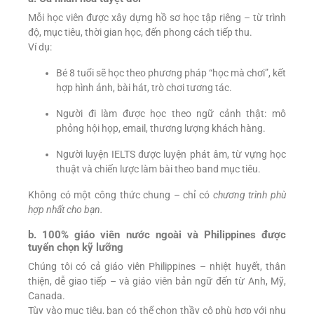
Mỗi học viên được xây dựng hồ sơ học tập riêng – từ trình
độ, mục tiêu, thời gian học, đến phong cách tiếp thu.
Ví dụ:
Bé 8 tuổi sẽ học theo phương pháp “học mà chơi”, kết
hợp hình ảnh, bài hát, trò chơi tương tác.
Người đi làm được học theo ngữ cảnh thật: mô
phỏng hội họp, email, thương lượng khách hàng.
Người luyện IELTS được luyện phát âm, từ vựng học
thuật và chiến lược làm bài theo band mục tiêu.
Không có một công thức chung – chỉ có
chương trình phù
hợp nhất cho bạn.
b. 100% giáo viên nước ngoài và Philippines được
tuyển chọn kỹ lưỡng
Chúng tôi có cả giáo viên Philippines – nhiệt huyết, thân
thiện, dễ giao tiếp – và giáo viên bản ngữ đến từ Anh, Mỹ,
Canada.
Tùy vào mục tiêu, bạn có thể chọn thầy cô phù hợp với nhu