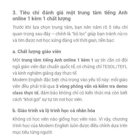
3. Tiêu chí đánh giá một trung tâm tiếng Anh
online 1 kèm 1 chất lượng
Trước khi lựa chọn trung tâm, bạn nên nắm rõ 5 tiêu chí
quan trọng sau đây – chính là “bộ lọc” giúp bạn tránh rủi ro
và tìm được nơi học xứng đáng với thời gian, tiền bạc:
a. Chất lượng giáo viên
Một
trung tâm tiếng Anh online 1 kèm 1
uy tín cần có đội
ngũ giáo viên đạt chuẩn quốc tế, có chứng chỉ TESOL/TEFL
và kinh nghiệm giảng dạy thực tế.
Modern English đặc biệt chú trọng vào yếu tố này: mỗi giáo
viên đều phải trải qua
3 vòng phỏng vấn và kiểm tra demo
class thực tế
, đảm bảo không chỉ có kiến thức mà còn biết
cách “khơi gợi” sự tự tin nơi học viên.
b. Giáo trình và lộ trình học cá nhân hóa
Không có học viên nào giống học viên nào. Vì vậy, chương
trình học của Modern English luôn được điều chỉnh dựa trên
mục tiêu từng người: