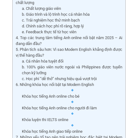
chất lượng
a. Chất lượng giáo viên
b. Giáo trình và lộ trình học cá nhân hóa
c. Trải nghiệm học thử minh bạch
d. Chính sách học phí rõ ràng, hợp lý
e. Feedback thực tế từ học viên
4. Top các trung tâm tiếng Anh online nổi bật năm 2025 – Ai
đang dẫn đầu?
5. Phân tích sâu hơn: Vì sao Modern English khẳng định được
vị thế hàng đầu?
a. Cá nhân hóa tuyệt đối
b. 100% giáo viên nước ngoài và Philippines được tuyển
chọn kỹ lưỡng
c. Học phí “dễ thở” nhưng hiệu quả vượt trội
6. Những khóa học nổi bật tại Modern English
Khóa học tiếng Anh online cho bé
Khóa học tiếng Anh online cho người đi làm
Khóa luyện thi IELTS online
Khóa học tiếng Anh giao tiếp online
7. Những yếu tố tạo nên trải nghiệm học đặc biệt tại Modern