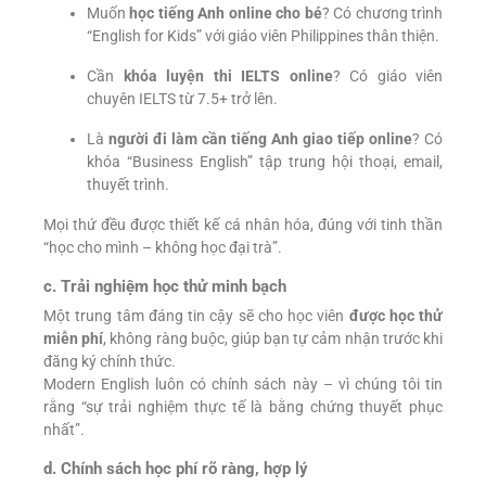
Muốn
học tiếng Anh online cho bé
? Có chương trình
“English for Kids” với giáo viên Philippines thân thiện.
Cần
khóa luyện thi IELTS online
? Có giáo viên
chuyên IELTS từ 7.5+ trở lên.
Là
người đi làm cần tiếng Anh giao tiếp online
? Có
khóa “Business English” tập trung hội thoại, email,
thuyết trình.
Mọi thứ đều được thiết kế cá nhân hóa, đúng với tinh thần
“học cho mình – không học đại trà”.
c. Trải nghiệm học thử minh bạch
Một trung tâm đáng tin cậy sẽ cho học viên
được học thử
miễn phí
, không ràng buộc, giúp bạn tự cảm nhận trước khi
đăng ký chính thức.
Modern English luôn có chính sách này – vì chúng tôi tin
rằng “sự trải nghiệm thực tế là bằng chứng thuyết phục
nhất”.
d. Chính sách học phí rõ ràng, hợp lý