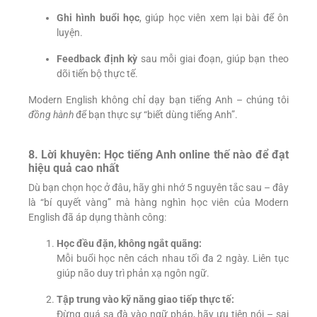
Ghi hình buổi học
, giúp học viên xem lại bài để ôn
luyện.
Feedback định kỳ
sau mỗi giai đoạn, giúp bạn theo
dõi tiến bộ thực tế.
Modern English không chỉ dạy bạn tiếng Anh – chúng tôi
đồng hành
để bạn thực sự “biết dùng tiếng Anh”.
8. Lời khuyên: Học tiếng Anh online thế nào để đạt
hiệu quả cao nhất
Dù bạn chọn học ở đâu, hãy ghi nhớ 5 nguyên tắc sau – đây
là “bí quyết vàng” mà hàng nghìn học viên của Modern
English đã áp dụng thành công:
Học đều đặn, không ngắt quãng:
Mỗi buổi học nên cách nhau tối đa 2 ngày. Liên tục
giúp não duy trì phản xạ ngôn ngữ.
Tập trung vào kỹ năng giao tiếp thực tế:
Đừng quá sa đà vào ngữ pháp, hãy ưu tiên nói – sai