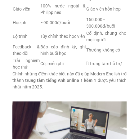
100% nước ngoài &
Giáo viên
Giáo viên hỗn hợp
Philippines
150.000–
Học phí
~90.000đ/buổi
300.000đ/buổi
Cố định, chung cho
Lộ trình
Tùy chỉnh theo học viên
mọi người
Feedback &
Báo cáo định kỳ, ghi
Thường không có
theo dõi
hình buổi học
Trải nghiệm
Có, miễn phí
Ít trung tâm hỗ trợ
học thử
Chính những điểm khác biệt này đã giúp Modern English trở
thành
trung tâm tiếng Anh online 1 kèm 1
được yêu thích
nhất năm 2025.