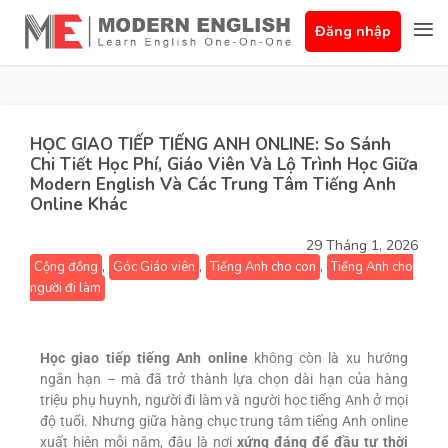
Đăng nhập
HỌC GIAO TIẾP TIẾNG ANH ONLINE: So Sánh
Chi Tiết Học Phí, Giáo Viên Và Lộ Trình Học Giữa
Modern English Và Các Trung Tâm Tiếng Anh
Online Khác
29 Tháng 1, 2026
,
,
,
Cộng đồng
Góc Giáo viên
Tiếng Anh cho con
Tiếng Anh cho
người đi làm
Học giao tiếp tiếng Anh online
không còn là xu hướng
ngắn hạn – mà đã trở thành lựa chọn dài hạn của hàng
triệu phụ huynh, người đi làm và người học tiếng Anh ở mọi
độ tuổi. Nhưng giữa hàng chục trung tâm tiếng Anh online
xuất hiện mỗi năm, đâu là nơi
xứng đáng để đầu tư thời