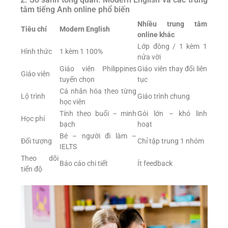
tâm tiếng Anh online phổ biến
Nhiều trung tâm
Tiêu chí
Modern English
online khác
Lớp đông / 1 kèm 1
Hình thức
1 kèm 1 100%
nửa vời
Giáo viên Philippines
Giáo viên thay đổi liên
Giáo viên
tuyển chọn
tục
Cá nhân hóa theo từng
Lộ trình
Giáo trình chung
học viên
Tính theo buổi – minh
Gói lớn – khó linh
Học phí
bạch
hoạt
Bé – người đi làm –
Đối tượng
Chỉ tập trung 1 nhóm
IELTS
Theo dõi
Báo cáo chi tiết
Ít feedback
tiến độ