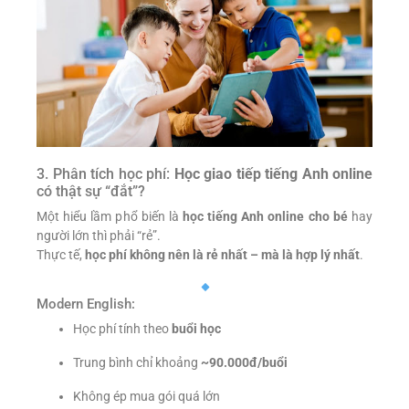
3. Phân tích học phí:
Học giao tiếp tiếng Anh online
có thật sự “đắt”?
Một hiểu lầm phổ biến là
học tiếng Anh online cho bé
hay
người lớn thì phải “rẻ”.
Thực tế,
học phí không nên là rẻ nhất – mà là hợp lý nhất
.
Modern English:
Học phí tính theo
buổi học
Trung bình chỉ khoảng
~90.000đ/buổi
Không ép mua gói quá lớn