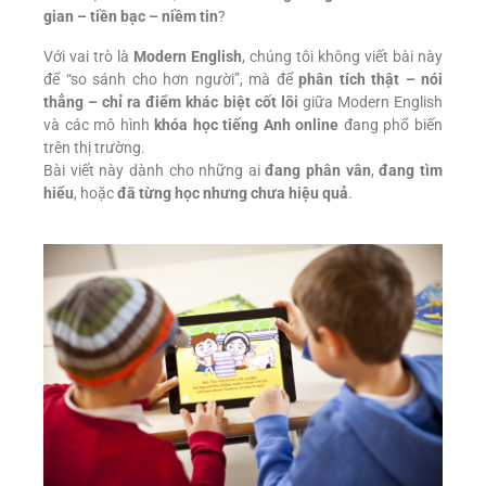
gian – tiền bạc – niềm tin
?
Với vai trò là
Modern English
, chúng tôi không viết bài này
để “so sánh cho hơn người”, mà để
phân tích thật – nói
thẳng – chỉ ra điểm khác biệt cốt lõi
giữa Modern English
và các mô hình
khóa học tiếng Anh online
đang phổ biến
trên thị trường.
Bài viết này dành cho những ai
đang phân vân
,
đang tìm
hiểu
, hoặc
đã từng học nhưng chưa hiệu quả
.