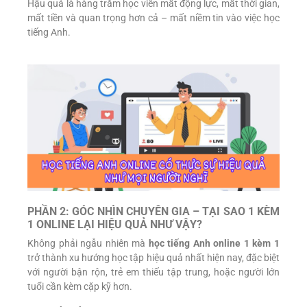
Hậu quả là hàng trăm học viên mất động lực, mất thời gian,
mất tiền và quan trọng hơn cả – mất niềm tin vào việc học
tiếng Anh.
PHẦN 2: GÓC NHÌN CHUYÊN GIA – TẠI SAO 1 KÈM
1 ONLINE LẠI HIỆU QUẢ NHƯ VẬY?
Không phải ngẫu nhiên mà
học tiếng Anh online 1 kèm 1
trở thành xu hướng học tập hiệu quả nhất hiện nay, đặc biệt
với người bận rộn, trẻ em thiếu tập trung, hoặc người lớn
tuổi cần kèm cặp kỹ hơn.