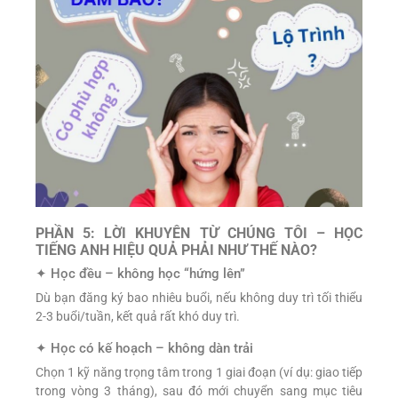
PHẦN 5: LỜI KHUYÊN TỪ CHÚNG TÔI – HỌC
TIẾNG ANH HIỆU QUẢ PHẢI NHƯ THẾ NÀO?
✦ Học đều – không học “hứng lên”
Dù bạn đăng ký bao nhiêu buổi, nếu không duy trì tối thiểu
2-3 buổi/tuần, kết quả rất khó duy trì.
✦ Học có kế hoạch – không dàn trải
Chọn 1 kỹ năng trọng tâm trong 1 giai đoạn (ví dụ: giao tiếp
trong vòng 3 tháng), sau đó mới chuyển sang mục tiêu