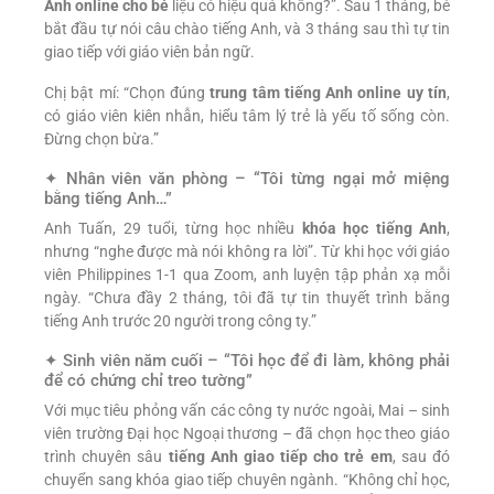
Anh online cho bé
liệu có hiệu quả không?”. Sau 1 tháng, bé
bắt đầu tự nói câu chào tiếng Anh, và 3 tháng sau thì tự tin
giao tiếp với giáo viên bản ngữ.
Chị bật mí: “Chọn đúng
trung tâm tiếng Anh online uy tín
,
có giáo viên kiên nhẫn, hiểu tâm lý trẻ là yếu tố sống còn.
Đừng chọn bừa.”
✦ Nhân viên văn phòng – “Tôi từng ngại mở miệng
bằng tiếng Anh…”
Anh Tuấn, 29 tuổi, từng học nhiều
khóa học tiếng Anh
,
nhưng “nghe được mà nói không ra lời”. Từ khi học với giáo
viên Philippines 1-1 qua Zoom, anh luyện tập phản xạ mỗi
ngày. “Chưa đầy 2 tháng, tôi đã tự tin thuyết trình bằng
tiếng Anh trước 20 người trong công ty.”
✦ Sinh viên năm cuối – “Tôi học để đi làm, không phải
để có chứng chỉ treo tường”
Với mục tiêu phỏng vấn các công ty nước ngoài, Mai – sinh
viên trường Đại học Ngoại thương – đã chọn học theo giáo
trình chuyên sâu
tiếng Anh giao tiếp cho trẻ em
, sau đó
chuyển sang khóa giao tiếp chuyên ngành. “Không chỉ học,