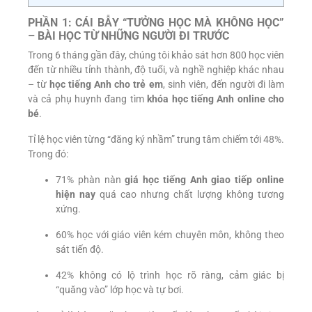
PHẦN 1: CÁI BẪY “TƯỞNG HỌC MÀ KHÔNG HỌC”
– BÀI HỌC TỪ NHỮNG NGƯỜI ĐI TRƯỚC
Trong 6 tháng gần đây, chúng tôi khảo sát hơn 800 học viên
đến từ nhiều tỉnh thành, độ tuổi, và nghề nghiệp khác nhau
– từ
học tiếng Anh cho trẻ em
, sinh viên, đến người đi làm
và cả phụ huynh đang tìm
khóa học tiếng Anh online cho
bé
.
Tỉ lệ học viên từng “đăng ký nhầm” trung tâm chiếm tới 48%.
Trong đó:
71% phàn nàn
giá học tiếng Anh giao tiếp online
hiện nay
quá cao nhưng chất lượng không tương
xứng.
60% học với giáo viên kém chuyên môn, không theo
sát tiến độ.
42% không có lộ trình học rõ ràng, cảm giác bị
“quăng vào” lớp học và tự bơi.