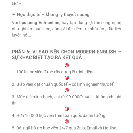
khác.
✦ Học thực tế – không lý thuyết suông
Với
học tiếng Anh online
, hãy tận dụng lợi thế công nghệ
như ghi âm buổi học, dùng AI để kiểm tra phát âm, đặt lịch
luyện nói…
PHẦN 6: VÌ SAO NÊN CHỌN MODERN ENGLISH –
SỰ KHÁC BIỆT TẠO RA KẾT QUẢ
1. 100% học viên được xây dựng lộ trình riêng.
2. Giáo viên đạt chuẩn quốc tế – có kinh nghiệm thực tế.
3. Mức giá minh bạch, chỉ từ 99.000đ/buổi – không chi phí
ẩn.
4. Hơn 10.000 học viên trên toàn quốc đã tin tưởng.
5. Đội ngũ hỗ trợ học viên 24/7 qua Zalo, Email và Hotline.