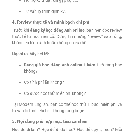
Hỗ trợ kỹ thuật khi gặp sự cố.
Tư vấn lộ trình định kỳ.
4. Review thực tế và minh bạch chi phí
Trước khi
đăng ký học tiếng Anh online
, bạn nên đọc review
thực tế từ học viên cũ. Đừng tin những “review” sáo rỗng,
không có hình ảnh hoặc thông tin cụ thể.
Ngoài ra, hãy hỏi kỹ:
Bảng giá học tiếng Anh online 1 kèm 1
rõ ràng hay
không?
Có tính phí ẩn không?
Có được học thử miễn phí không?
Tại Modern English, bạn có thể học thử 1 buổi miễn phí và
tư vấn lộ trình chi tiết, không ràng buộc.
5. Nội dung phù hợp mục tiêu cá nhân
Học để đi làm? Học để đi du học? Học để dạy lại con? Mỗi