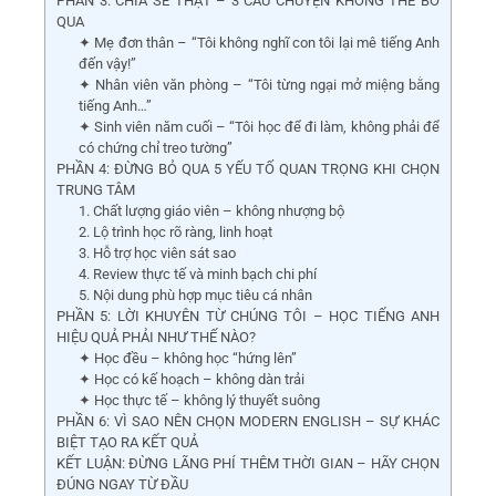
PHẦN 3: CHIA SẺ THẬT – 3 CÂU CHUYỆN KHÔNG THỂ BỎ
QUA
✦ Mẹ đơn thân – “Tôi không nghĩ con tôi lại mê tiếng Anh
đến vậy!”
✦ Nhân viên văn phòng – “Tôi từng ngại mở miệng bằng
tiếng Anh…”
✦ Sinh viên năm cuối – “Tôi học để đi làm, không phải để
có chứng chỉ treo tường”
PHẦN 4: ĐỪNG BỎ QUA 5 YẾU TỐ QUAN TRỌNG KHI CHỌN
TRUNG TÂM
1. Chất lượng giáo viên – không nhượng bộ
2. Lộ trình học rõ ràng, linh hoạt
3. Hỗ trợ học viên sát sao
4. Review thực tế và minh bạch chi phí
5. Nội dung phù hợp mục tiêu cá nhân
PHẦN 5: LỜI KHUYÊN TỪ CHÚNG TÔI – HỌC TIẾNG ANH
HIỆU QUẢ PHẢI NHƯ THẾ NÀO?
✦ Học đều – không học “hứng lên”
✦ Học có kế hoạch – không dàn trải
✦ Học thực tế – không lý thuyết suông
PHẦN 6: VÌ SAO NÊN CHỌN MODERN ENGLISH – SỰ KHÁC
BIỆT TẠO RA KẾT QUẢ
KẾT LUẬN: ĐỪNG LÃNG PHÍ THÊM THỜI GIAN – HÃY CHỌN
ĐÚNG NGAY TỪ ĐẦU