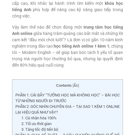
cấp cao, khi nhắc lại hành trình tìm kiếm một
khóa học
tiếng Anh
phù hợp để nâng cao kỹ năng giao tiếp trong
công việc.
Vậy làm thế nào để chọn đúng một
trung tâm học tiếng
Anh online
giữa hàng trăm quảng cáo bắt mắt và những lời
cam kết “đầu môi chót lưỡi”? Là đơn vị có gần 10 năm kinh
nghiệm trong đào tạo
học tiếng Anh online 1 kèm 1
, chúng
tôi – Modern English – sẽ giúp bạn bóc tách 5 yếu tố quan
trọng mà người học thường bỏ qua, nhưng lại quyết định
đến 80% hiệu quả cuối cùng.
Contents
[
Ẩn
]
PHẦN 1: CÁI BẪY “TƯỞNG HỌC MÀ KHÔNG HỌC” – BÀI HỌC
TỪ NHỮNG NGƯỜI ĐI TRƯỚC
PHẦN 2: GÓC NHÌN CHUYÊN GIA – TẠI SAO 1 KÈM 1 ONLINE
LẠI HIỆU QUẢ NHƯ VẬY?
1. Cá nhân hóa 100%
2. Tối ưu thời gian
3. Tăng tốc độ tiến bộ