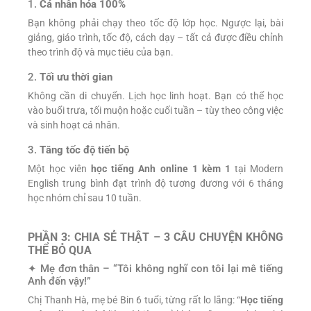
1.
Cá nhân hóa 100%
Bạn không phải chạy theo tốc độ lớp học. Ngược lại, bài
giảng, giáo trình, tốc độ, cách dạy – tất cả được điều chỉnh
theo trình độ và mục tiêu của bạn.
2.
Tối ưu thời gian
Không cần di chuyển. Lịch học linh hoạt. Bạn có thể học
vào buổi trưa, tối muộn hoặc cuối tuần – tùy theo công việc
và sinh hoạt cá nhân.
3.
Tăng tốc độ tiến bộ
Một học viên
học tiếng Anh online 1 kèm 1
tại Modern
English trung bình đạt trình độ tương đương với 6 tháng
học nhóm chỉ sau 10 tuần.
PHẦN 3: CHIA SẺ THẬT – 3 CÂU CHUYỆN KHÔNG
THỂ BỎ QUA
✦ Mẹ đơn thân – “Tôi không nghĩ con tôi lại mê tiếng
Anh đến vậy!”
Chị Thanh Hà, mẹ bé Bin 6 tuổi, từng rất lo lắng: “
Học tiếng