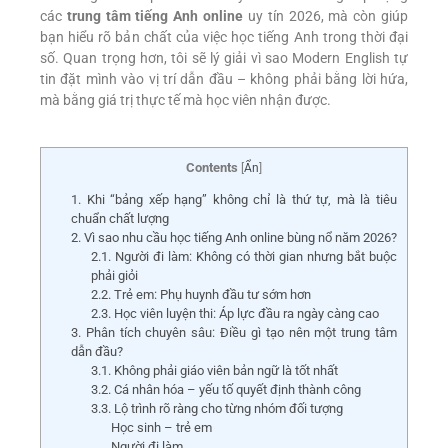
các
trung tâm tiếng Anh online
uy tín 2026, mà còn giúp
bạn hiểu rõ bản chất của việc học tiếng Anh trong thời đại
số. Quan trọng hơn, tôi sẽ lý giải vì sao Modern English tự
tin đặt mình vào vị trí dẫn đầu – không phải bằng lời hứa,
mà bằng giá trị thực tế mà học viên nhận được.
Contents
[
Ẩn
]
1. Khi “bảng xếp hạng” không chỉ là thứ tự, mà là tiêu
chuẩn chất lượng
2. Vì sao nhu cầu học tiếng Anh online bùng nổ năm 2026?
2.1. Người đi làm: Không có thời gian nhưng bắt buộc
phải giỏi
2.2. Trẻ em: Phụ huynh đầu tư sớm hơn
2.3. Học viên luyện thi: Áp lực đầu ra ngày càng cao
3. Phân tích chuyên sâu: Điều gì tạo nên một trung tâm
dẫn đầu?
3.1. Không phải giáo viên bản ngữ là tốt nhất
3.2. Cá nhân hóa – yếu tố quyết định thành công
3.3. Lộ trình rõ ràng cho từng nhóm đối tượng
Học sinh – trẻ em
Người đi làm