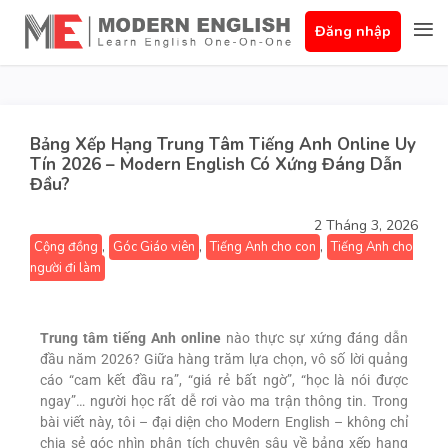
Đăng nhập
Bảng Xếp Hạng Trung Tâm Tiếng Anh Online Uy
Tín 2026 – Modern English Có Xứng Đáng Dẫn
Đầu?
2 Tháng 3, 2026
,
,
,
Cộng đồng
Góc Giáo viên
Tiếng Anh cho con
Tiếng Anh cho
người đi làm
Trung tâm tiếng Anh online
nào thực sự xứng đáng dẫn
đầu năm 2026? Giữa hàng trăm lựa chọn, vô số lời quảng
cáo “cam kết đầu ra”, “giá rẻ bất ngờ”, “học là nói được
ngay”… người học rất dễ rơi vào ma trận thông tin. Trong
bài viết này, tôi – đại diện cho Modern English – không chỉ
chia sẻ góc nhìn phân tích chuyên sâu về bảng xếp hạng