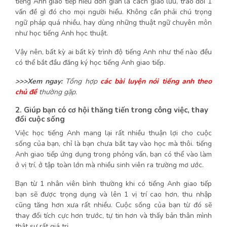
tiếng Anh giao tiếp hiểu đơn giản là cách giao lưu, trao đổi 1
vấn đề gì đó cho mọi người hiểu. Không cần phải chú trọng
ngữ pháp quá nhiều, hay dùng những thuật ngữ chuyên môn
như học tiếng Anh học thuật.
Vậy nên, bất kỳ ai bất kỳ trình độ tiếng Anh như thế nào đều
có thể bắt đầu đăng ký học tiếng Anh giao tiếp.
>>>Xem ngay:
Tổng hợp
các bài luyện nói tiếng anh theo
chủ đề
thường gặp.
2. Giúp bạn có cơ hội thăng tiến trong công việc, thay
đổi cuộc sống
Việc học tiếng Anh mang lại rất nhiều thuận lợi cho cuộc
sống của bạn, chỉ là bạn chưa bắt tay vào học mà thôi. tiếng
Anh giao tiếp ứng dụng trong phỏng vấn, bạn có thể vào làm
ở vị trí, ở tập toàn lớn mà nhiều sinh viên ra trường mơ ước.
Bạn từ 1 nhân viên bình thường khi có tiếng Anh giao tiếp
bạn sẽ được trọng dụng và lên 1 vị trí cao hơn, thu nhập
cũng tăng hơn xưa rất nhiều. Cuộc sống của bạn từ đó sẽ
thay đổi tích cực hơn trước, tự tin hơn và thấy bản thân mình
thật sự rất giá trị.