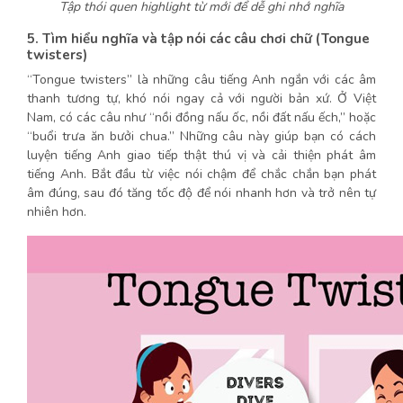
Tập thói quen highlight từ mới để dễ ghi nhớ nghĩa
5. Tìm hiểu nghĩa và tập nói các câu chơi chữ (Tongue
twisters)
“Tongue twisters” là những câu tiếng Anh ngắn với các âm
thanh tương tự, khó nói ngay cả với người bản xứ. Ở Việt
Nam, có các câu như “nồi đồng nấu ốc, nồi đất nấu ếch,” hoặc
“buổi trưa ăn bưởi chua.” Những câu này giúp bạn có cách
luyện tiếng Anh giao tiếp thật thú vị và cải thiện phát âm
tiếng Anh. Bắt đầu từ việc nói chậm để chắc chắn bạn phát
âm đúng, sau đó tăng tốc độ để nói nhanh hơn và trở nên tự
nhiên hơn.