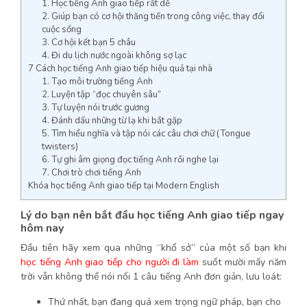
1. Học tiếng Anh giao tiếp rất dễ
2. Giúp bạn có cơ hội thăng tiến trong công việc, thay đổi
cuộc sống
3. Cơ hội kết bạn 5 châu
4. Đi du lịch nước ngoài không sợ lạc
7 Cách học tiếng Anh giao tiếp hiệu quả tại nhà
1. Tạo môi trường tiếng Anh
2. Luyện tập “đọc chuyên sâu”
3. Tự luyện nói trước gương
4. Đánh dấu những từ lạ khi bắt gặp
5. Tìm hiểu nghĩa và tập nói các câu chơi chữ (Tongue
twisters)
6. Tự ghi âm giọng đọc tiếng Anh rồi nghe lại
7. Chơi trò chơi tiếng Anh
Khóa học tiếng Anh giao tiếp tại Modern English
Lý do bạn nên bắt đầu học tiếng Anh giao tiếp ngay
hôm nay
Đầu tiên hãy xem qua những “khổ sở” của một số bạn khi
học tiếng Anh giao tiếp cho người đi làm
suốt mười mấy năm
trời vẫn không thể nói nổi 1 câu tiếng Anh đơn giản, lưu loát:
Thứ nhất, bạn đang quá xem trọng ngữ pháp, bạn cho