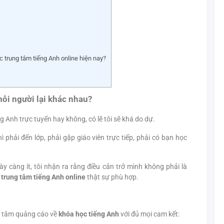
c trung tâm tiếng Anh online hiện nay?
mỗi người lại khác nhau?
g Anh trực tuyến hay không, có lẽ tôi sẽ khá do dự.
hì phải đến lớp, phải gặp giáo viên trực tiếp, phải có bạn học
y càng ít, tôi nhận ra rằng điều cản trở mình không phải là
t
trung tâm tiếng Anh online
thật sự phù hợp.
g tâm quảng cáo về
khóa học tiếng Anh
với đủ mọi cam kết: