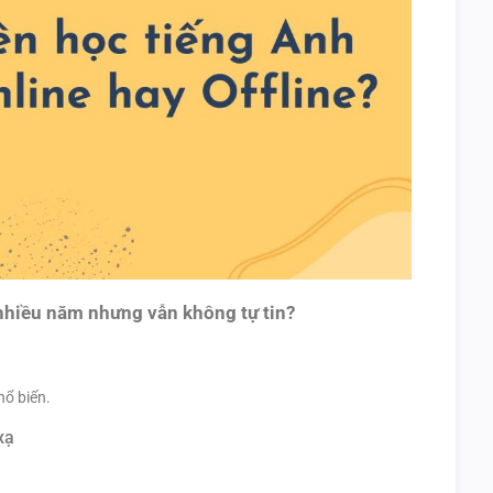
 nhiều năm nhưng vẫn không tự tin?
hổ biến.
xạ