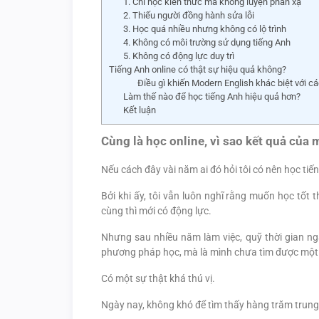
1. Chỉ học kiến thức mà không luyện phản xạ
2. Thiếu người đồng hành sửa lỗi
3. Học quá nhiều nhưng không có lộ trình
4. Không có môi trường sử dụng tiếng Anh
5. Không có động lực duy trì
Tiếng Anh online có thật sự hiệu quả không?
Điều gì khiến Modern English khác biệt với cá
Làm thế nào để học tiếng Anh hiệu quả hơn?
Kết luận
Cùng là học online, vì sao kết quả của 
Nếu cách đây vài năm ai đó hỏi tôi có nên học tiến
Bởi khi ấy, tôi vẫn luôn nghĩ rằng muốn học tốt t
cùng thì mới có động lực.
Nhưng sau nhiều năm làm việc, quỹ thời gian ngà
phương pháp học, mà là mình chưa tìm được mộ
Có một sự thật khá thú vị.
Ngày nay, không khó để tìm thấy hàng trăm trun