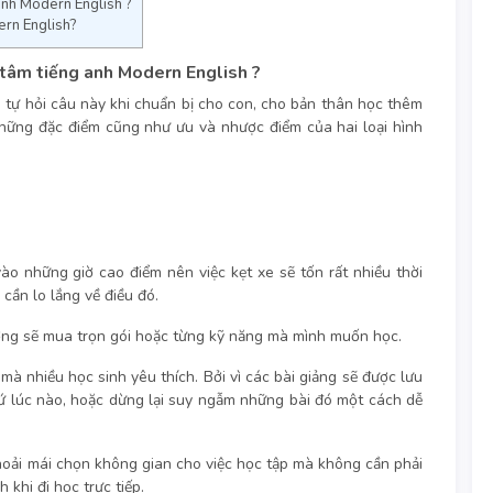
 anh Modern English ?
ern English?
 tâm tiếng anh Modern English ?
ã tự hỏi câu này khi chuẩn bị cho con, cho bản thân học thêm
những đặc điểm cũng như ưu và nhược điểm của hai loại hình
o những giờ cao điểm nên việc kẹt xe sẽ tốn rất nhiều thời
 cần lo lắng về điều đó.
ường sẽ mua trọn gói hoặc từng kỹ năng mà mình muốn học.
mà nhiều học sinh yêu thích. Bởi vì các bài giảng sẽ được lưu
cứ lúc nào, hoặc dừng lại suy ngẫm những bài đó một cách dễ
thoải mái chọn không gian cho việc học tập mà không cần phải
khi đi học trực tiếp.