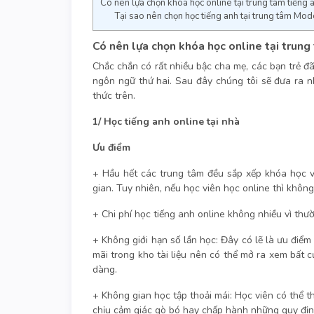
Có nên lựa chọn khóa học online tại trung tâm tiếng
Tại sao nên chọn học tiếng anh tại trung tâm Mod
Có nên lựa chọn khóa học online tại trung
Chắc chắn có rất nhiều bậc cha mẹ, các bạn trẻ đ
ngôn ngữ thứ hai. Sau đây chúng tôi sẽ đưa ra 
thức trên.
1/ Học tiếng anh online tại nhà
Ưu điểm
+ Hầu hết các trung tâm đều sắp xếp khóa học và
gian. Tuy nhiên, nếu học viên học online thì không
+ Chi phí học tiếng anh online không nhiều vì th
+ Không giới hạn số lần học: Đây có lẽ là ưu điểm 
mãi trong kho tài liệu nên có thể mở ra xem bất 
dàng.
+ Không gian học tập thoải mái: Học viên có thể 
chịu cảm giác gò bó hay chấp hành những quy định 