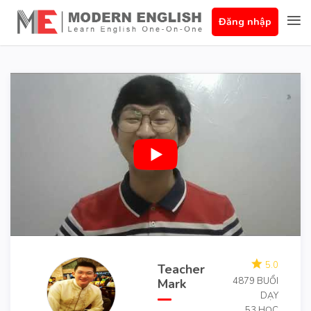
Đăng nhập
5.0
Teacher
4879 BUỔI
Mark
DẠY
53 HỌC