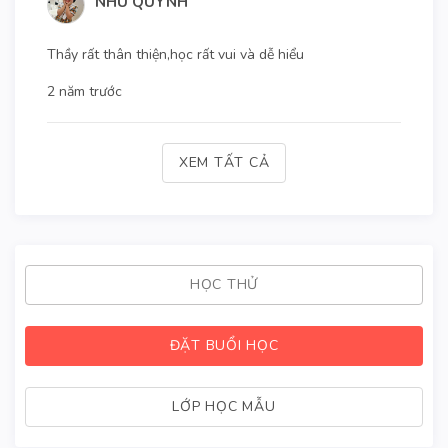
NHU QUYNH
Thầy rất thân thiện,học rất vui và dễ hiểu
2 năm trước
XEM TẤT CẢ
HỌC THỬ
ĐẶT BUỔI HỌC
LỚP HỌC MẪU