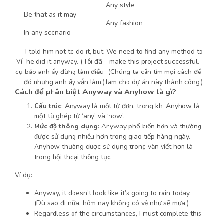
Any style
Be that as it may
Any fashion
In any scenario
I told him not to do it, but
We need to find any method to
Ví
he did it anyway. (Tôi đã
make this project successful.
dụ
bảo anh ấy đừng làm điều
(Chúng ta cần tìm mọi cách để
đó nhưng anh ấy vẫn làm.)
làm cho dự án này thành công.)
Cách để phân biệt Anyway và Anyhow là gì?
Cấu trúc
: Anyway là một từ đơn, trong khi Anyhow là
một từ ghép từ ‘any’ và ‘how’.
Mức độ thông dụng
: Anyway phổ biến hơn và thường
được sử dụng nhiều hơn trong giao tiếp hàng ngày.
Anyhow thường được sử dụng trong văn viết hơn là
trong hội thoại thông tục.
Ví dụ:
Anyway, it doesn’t look like it’s going to rain today.
(Dù sao đi nữa, hôm nay không có vẻ như sẽ mưa.)
Regardless of the circumstances, I must complete this